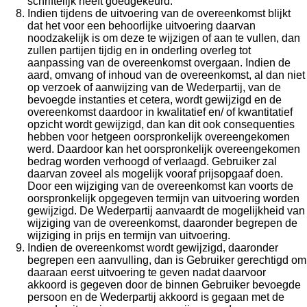
schriftelijk heeft goedgekeurd.
Indien tijdens de uitvoering van de overeenkomst blijkt
dat het voor een behoorlijke uitvoering daarvan
noodzakelijk is om deze te wijzigen of aan te vullen, dan
zullen partijen tijdig en in onderling overleg tot
aanpassing van de overeenkomst overgaan. Indien de
aard, omvang of inhoud van de overeenkomst, al dan niet
op verzoek of aanwijzing van de Wederpartij, van de
bevoegde instanties et cetera, wordt gewijzigd en de
overeenkomst daardoor in kwalitatief en/ of kwantitatief
opzicht wordt gewijzigd, dan kan dit ook consequenties
hebben voor hetgeen oorspronkelijk overeengekomen
werd. Daardoor kan het oorspronkelijk overeengekomen
bedrag worden verhoogd of verlaagd. Gebruiker zal
daarvan zoveel als mogelijk vooraf prijsopgaaf doen.
Door een wijziging van de overeenkomst kan voorts de
oorspronkelijk opgegeven termijn van uitvoering worden
gewijzigd. De Wederpartij aanvaardt de mogelijkheid van
wijziging van de overeenkomst, daaronder begrepen de
wijziging in prijs en termijn van uitvoering.
Indien de overeenkomst wordt gewijzigd, daaronder
begrepen een aanvulling, dan is Gebruiker gerechtigd om
daaraan eerst uitvoering te geven nadat daarvoor
akkoord is gegeven door de binnen Gebruiker bevoegde
persoon en de Wederpartij akkoord is gegaan met de