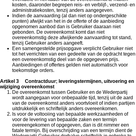
kosten, daaronder begrepen reis- en verblijf-, verzend- en
administratiekosten, tenzij anders aangegeven.
Indien de aanvaarding (al dan niet op ondergeschikte
punten) afwijkt van het in de offerte of de aanbieding
opgenomen aanbod dan is Gebruiker daaraan niet
gebonden. De overeenkomst komt dan niet
overeenkomstig deze afwijkende aanvaarding tot stand,
tenzij Gebruiker anders aangeeft.
Een samengestelde prijsopgave verplicht Gebruiker niet
tot het verrichten van een gedeelte van de opdracht tegen
een overeenkomstig deel van de opgegeven prijs.
Aanbiedingen of offertes gelden niet automatisch voor
toekomstige orders.
Artikel 3 Contractduur; leveringstermijnen, uitvoering en
wijziging overeenkomst
De overeenkomst tussen Gebruiker en de Wederpartij
wordt aangegaan voor onbepaalde tijd, tenzij uit de aard
van de overeenkomst anders voortvloeit of indien partijen
uitdrukkelijk en schriftelijk anders overeenkomen.
Is voor de voltooiing van bepaalde werkzaamheden of
voor de levering van bepaalde zaken een termijn
overeengekomen of opgegeven, dan is dit nimmer een
fatale termijn. Bij overschrijding van een termijn dient de
Wederpartij Gebruiker derhalve schriftelijk in gebreke te