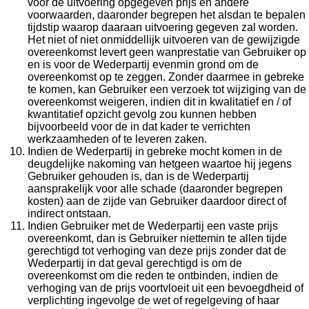
voor de uitvoering opgegeven prijs en andere
voorwaarden, daaronder begrepen het alsdan te bepalen
tijdstip waarop daaraan uitvoering gegeven zal worden.
Het niet of niet onmiddellijk uitvoeren van de gewijzigde
overeenkomst levert geen wanprestatie van Gebruiker op
en is voor de Wederpartij evenmin grond om de
overeenkomst op te zeggen. Zonder daarmee in gebreke
te komen, kan Gebruiker een verzoek tot wijziging van de
overeenkomst weigeren, indien dit in kwalitatief en / of
kwantitatief opzicht gevolg zou kunnen hebben
bijvoorbeeld voor de in dat kader te verrichten
werkzaamheden of te leveren zaken.
Indien de Wederpartij in gebreke mocht komen in de
deugdelijke nakoming van hetgeen waartoe hij jegens
Gebruiker gehouden is, dan is de Wederpartij
aansprakelijk voor alle schade (daaronder begrepen
kosten) aan de zijde van Gebruiker daardoor direct of
indirect ontstaan.
Indien Gebruiker met de Wederpartij een vaste prijs
overeenkomt, dan is Gebruiker niettemin te allen tijde
gerechtigd tot verhoging van deze prijs zonder dat de
Wederpartij in dat geval gerechtigd is om de
overeenkomst om die reden te ontbinden, indien de
verhoging van de prijs voortvloeit uit een bevoegdheid of
verplichting ingevolge de wet of regelgeving of haar