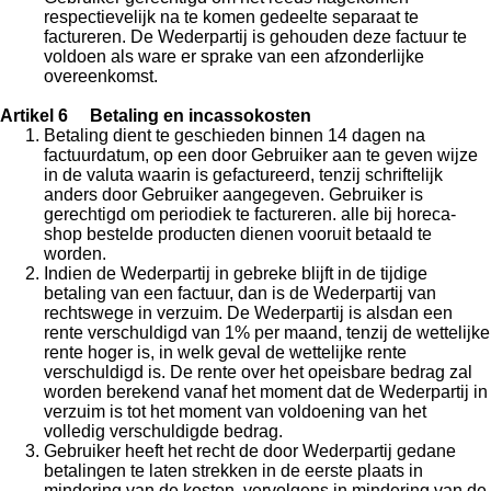
respectievelijk na te komen gedeelte separaat te
factureren. De Wederpartij is gehouden deze factuur te
voldoen als ware er sprake van een afzonderlijke
overeenkomst.
Artikel 6 Betaling en incassokosten
Betaling dient te geschieden binnen 14 dagen na
factuurdatum, op een door Gebruiker aan te geven wijze
in de valuta waarin is gefactureerd, tenzij schriftelijk
anders door Gebruiker aangegeven. Gebruiker is
gerechtigd om periodiek te factureren. alle bij horeca-
shop bestelde producten dienen vooruit betaald te
worden.
Indien de Wederpartij in gebreke blijft in de tijdige
betaling van een factuur, dan is de Wederpartij van
rechtswege in verzuim. De Wederpartij is alsdan een
rente verschuldigd van 1% per maand, tenzij de wettelijke
rente hoger is, in welk geval de wettelijke rente
verschuldigd is. De rente over het opeisbare bedrag zal
worden berekend vanaf het moment dat de Wederpartij in
verzuim is tot het moment van voldoening van het
volledig verschuldigde bedrag.
Gebruiker heeft het recht de door Wederpartij gedane
betalingen te laten strekken in de eerste plaats in
mindering van de kosten, vervolgens in mindering van de