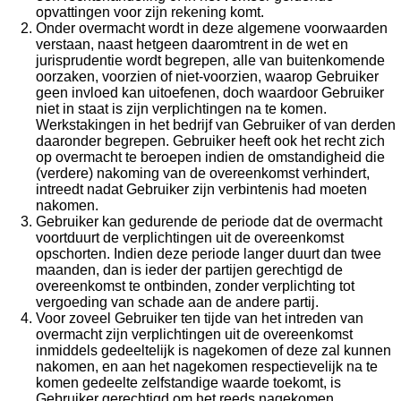
opvattingen voor zijn rekening komt.
Onder overmacht wordt in deze algemene voorwaarden
verstaan, naast hetgeen daaromtrent in de wet en
jurisprudentie wordt begrepen, alle van buitenkomende
oorzaken, voorzien of niet-voorzien, waarop Gebruiker
geen invloed kan uitoefenen, doch waardoor Gebruiker
niet in staat is zijn verplichtingen na te komen.
Werkstakingen in het bedrijf van Gebruiker of van derden
daaronder begrepen. Gebruiker heeft ook het recht zich
op overmacht te beroepen indien de omstandigheid die
(verdere) nakoming van de overeenkomst verhindert,
intreedt nadat Gebruiker zijn verbintenis had moeten
nakomen.
Gebruiker kan gedurende de periode dat de overmacht
voortduurt de verplichtingen uit de overeenkomst
opschorten. Indien deze periode langer duurt dan twee
maanden, dan is ieder der partijen gerechtigd de
overeenkomst te ontbinden, zonder verplichting tot
vergoeding van schade aan de andere partij.
Voor zoveel Gebruiker ten tijde van het intreden van
overmacht zijn verplichtingen uit de overeenkomst
inmiddels gedeeltelijk is nagekomen of deze zal kunnen
nakomen, en aan het nagekomen respectievelijk na te
komen gedeelte zelfstandige waarde toekomt, is
Gebruiker gerechtigd om het reeds nagekomen