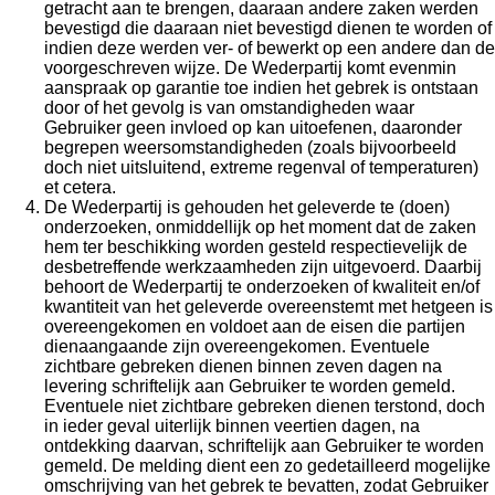
getracht aan te brengen, daaraan andere zaken werden
bevestigd die daaraan niet bevestigd dienen te worden of
indien deze werden ver- of bewerkt op een andere dan de
voorgeschreven wijze. De Wederpartij komt evenmin
aanspraak op garantie toe indien het gebrek is ontstaan
door of het gevolg is van omstandigheden waar
Gebruiker geen invloed op kan uitoefenen, daaronder
begrepen weersomstandigheden (zoals bijvoorbeeld
doch niet uitsluitend, extreme regenval of temperaturen)
et cetera.
De Wederpartij is gehouden het geleverde te (doen)
onderzoeken, onmiddellijk op het moment dat de zaken
hem ter beschikking worden gesteld respectievelijk de
desbetreffende werkzaamheden zijn uitgevoerd. Daarbij
behoort de Wederpartij te onderzoeken of kwaliteit en/of
kwantiteit van het geleverde overeenstemt met hetgeen is
overeengekomen en voldoet aan de eisen die partijen
dienaangaande zijn overeengekomen. Eventuele
zichtbare gebreken dienen binnen zeven dagen na
levering schriftelijk aan Gebruiker te worden gemeld.
Eventuele niet zichtbare gebreken dienen terstond, doch
in ieder geval uiterlijk binnen veertien dagen, na
ontdekking daarvan, schriftelijk aan Gebruiker te worden
gemeld. De melding dient een zo gedetailleerd mogelijke
omschrijving van het gebrek te bevatten, zodat Gebruiker