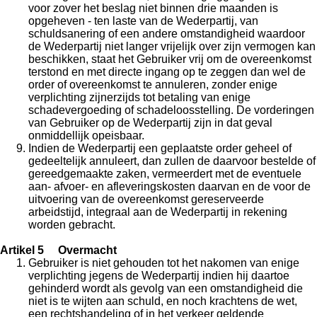
voor zover het beslag niet binnen drie maanden is
opgeheven - ten laste van de Wederpartij, van
schuldsanering of een andere omstandigheid waardoor
de Wederpartij niet langer vrijelijk over zijn vermogen kan
beschikken, staat het Gebruiker vrij om de overeenkomst
terstond en met directe ingang op te zeggen dan wel de
order of overeenkomst te annuleren, zonder enige
verplichting zijnerzijds tot betaling van enige
schadevergoeding of schadeloosstelling. De vorderingen
van Gebruiker op de Wederpartij zijn in dat geval
onmiddellijk opeisbaar.
Indien de Wederpartij een geplaatste order geheel of
gedeeltelijk annuleert, dan zullen de daarvoor bestelde of
gereedgemaakte zaken, vermeerdert met de eventuele
aan- afvoer- en afleveringskosten daarvan en de voor de
uitvoering van de overeenkomst gereserveerde
arbeidstijd, integraal aan de Wederpartij in rekening
worden gebracht.
Artikel 5 Overmacht
Gebruiker is niet gehouden tot het nakomen van enige
verplichting jegens de Wederpartij indien hij daartoe
gehinderd wordt als gevolg van een omstandigheid die
niet is te wijten aan schuld, en noch krachtens de wet,
een rechtshandeling of in het verkeer geldende