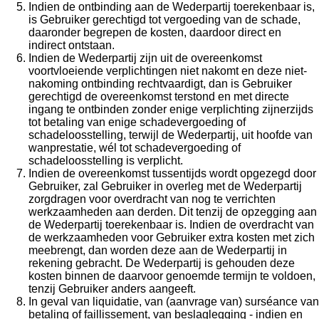
Indien de ontbinding aan de Wederpartij toerekenbaar is,
is Gebruiker gerechtigd tot vergoeding van de schade,
daaronder begrepen de kosten, daardoor direct en
indirect ontstaan.
Indien de Wederpartij zijn uit de overeenkomst
voortvloeiende verplichtingen niet nakomt en deze niet-
nakoming ontbinding rechtvaardigt, dan is Gebruiker
gerechtigd de overeenkomst terstond en met directe
ingang te ontbinden zonder enige verplichting zijnerzijds
tot betaling van enige schadevergoeding of
schadeloosstelling, terwijl de Wederpartij, uit hoofde van
wanprestatie, wél tot schadevergoeding of
schadeloosstelling is verplicht.
Indien de overeenkomst tussentijds wordt opgezegd door
Gebruiker, zal Gebruiker in overleg met de Wederpartij
zorgdragen voor overdracht van nog te verrichten
werkzaamheden aan derden. Dit tenzij de opzegging aan
de Wederpartij toerekenbaar is. Indien de overdracht van
de werkzaamheden voor Gebruiker extra kosten met zich
meebrengt, dan worden deze aan de Wederpartij in
rekening gebracht. De Wederpartij is gehouden deze
kosten binnen de daarvoor genoemde termijn te voldoen,
tenzij Gebruiker anders aangeeft.
In geval van liquidatie, van (aanvrage van) surséance van
betaling of faillissement, van beslaglegging - indien en