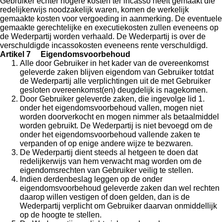
Gebruiker echter hogere kosten ter incasso heeft gemaakt die
redelijkerwijs noodzakelijk waren, komen de werkelijk
gemaakte kosten voor vergoeding in aanmerking. De eventuele
gemaakte gerechtelijke en executiekosten zullen eveneens op
de Wederpartij worden verhaald. De Wederpartij is over de
verschuldigde incassokosten eveneens rente verschuldigd.
Artikel 7 Eigendomsvoorbehoud
Alle door Gebruiker in het kader van de overeenkomst
geleverde zaken blijven eigendom van Gebruiker totdat
de Wederpartij alle verplichtingen uit de met Gebruiker
gesloten overeenkomst(en) deugdelijk is nagekomen.
Door Gebruiker geleverde zaken, die ingevolge lid 1.
onder het eigendomsvoorbehoud vallen, mogen niet
worden doorverkocht en mogen nimmer als betaalmiddel
worden gebruikt. De Wederpartij is niet bevoegd om de
onder het eigendomsvoorbehoud vallende zaken te
verpanden of op enige andere wijze te bezwaren.
De Wederpartij dient steeds al hetgeen te doen dat
redelijkerwijs van hem verwacht mag worden om de
eigendomsrechten van Gebruiker veilig te stellen.
Indien derdenbeslag leggen op de onder
eigendomsvoorbehoud geleverde zaken dan wel rechten
daarop willen vestigen of doen gelden, dan is de
Wederpartij verplicht om Gebruiker daarvan onmiddellijk
op de hoogte te stellen.