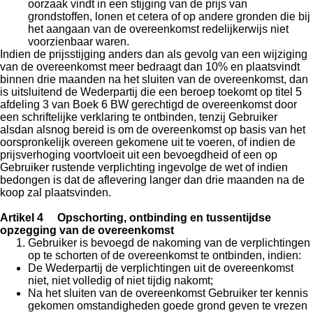
oorzaak vindt in een stijging van de prijs van
grondstoffen, lonen et cetera of op andere gronden die bij
het aangaan van de overeenkomst redelijkerwijs niet
voorzienbaar waren.
Indien de prijsstijging anders dan als gevolg van een wijziging
van de overeenkomst meer bedraagt dan 10% en plaatsvindt
binnen drie maanden na het sluiten van de overeenkomst, dan
is uitsluitend de Wederpartij die een beroep toekomt op titel 5
afdeling 3 van Boek 6 BW gerechtigd de overeenkomst door
een schriftelijke verklaring te ontbinden, tenzij Gebruiker
alsdan alsnog bereid is om de overeenkomst op basis van het
oorspronkelijk overeen gekomene uit te voeren, of indien de
prijsverhoging voortvloeit uit een bevoegdheid of een op
Gebruiker rustende verplichting ingevolge de wet of indien
bedongen is dat de aflevering langer dan drie maanden na de
koop zal plaatsvinden.
Artikel 4 Opschorting, ontbinding en tussentijdse
opzegging van de overeenkomst
Gebruiker is bevoegd de nakoming van de verplichtingen
op te schorten of de overeenkomst te ontbinden, indien:
De Wederpartij de verplichtingen uit de overeenkomst
niet, niet volledig of niet tijdig nakomt;
Na het sluiten van de overeenkomst Gebruiker ter kennis
gekomen omstandigheden goede grond geven te vrezen