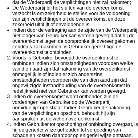
dat de Wederpartij de verplichtingen niet zal nakomen;
De Wederpartij bij het sluiten van de overeenkomst
verzocht is om zekerheid te stellen voor de voldoening
van zijn verplichtingen uit de overeenkomst en deze
zekerheid uitblijft of onvoldoende is;
Indien door de vertraging aan de zijde van de Wederpartij
niet langer van Gebruiker kan worden gevergd dat hij de
overeenkomst tegen de oorspronkelijk overeengekomen
condities zal nakomen, is Gebruiker gerechtigd de
overeenkomst te ontbinden.
Voorts is Gebruiker bevoegd de overeenkomst te
ontbinden indien zich omstandigheden voordoen welke
van dien aard zijn dat nakoming van de overeenkomst
onmogelijk is of indien er zich anderszins
omstandigheden voordoen die van dien aard zijn dat
ongewijzigde instandhouding van de overeenkomst in
redelijkheid niet van Gebruiker kan worden gevergd.
Indien de overeenkomst wordt ontbonden zijn de
vorderingen van Gebruiker op de Wederpartij
onmiddellijk opeisbaar. Indien Gebruiker de nakoming
van de verplichtingen opschort, behoudt hij zijn
aanspraken uit de wet en overeenkomst.
Indien Gebruiker tot opschorting of ontbinding overgaat, is
hij op generlei wijze gehouden tot vergoeding van
schade en kosten daardoor op enigerlei wijze ontstaan.