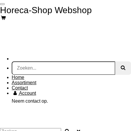
Ga
Horeca-Shop Webshop
direct
naar
de
hoofdinhoud
Home
Assortiment
Contact
Account
Neem contact op.