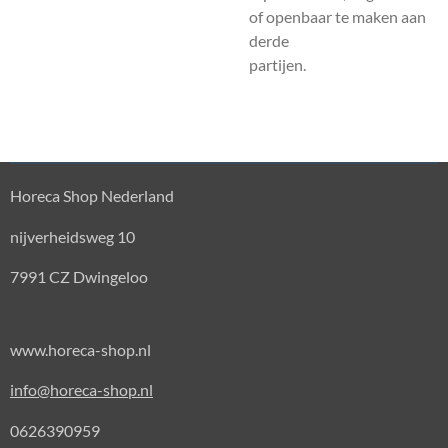
of openbaar te maken aan
derde
partijen.
Horeca Shop Nederland
nijverheidsweg 10
7991 CZ Dwingeloo
www.horeca-shop.nl
info@horeca-shop.nl
0626390959