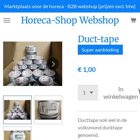
Marktplaats voor de horeca - B2B webshop (prijzen excl. btw)
Ga
direct
Horeca-Shop Webshop
naar
de
hoofdinhoud
Duct-tape
Super aanbieding
€ 1,00
In
winkelwagen
Ducttape ook wel in de
volksmond ducktape
genoemd.