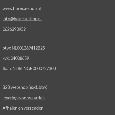
www.horeca-shop.nl
info@horeca-shop.nl
0626390959
btw: NL001269412B25
kvk: 04008659
Iban: NL86INGB0000727300
B2B webshop (excl. btw)
leveringsvoorwaarden
Afhalen en verzenden