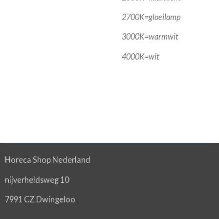
2700K=gloeilamp
3000K=warmwit
4000K=wit
Horeca Shop Nederland
nijverheidsweg 10
7991 CZ Dwingeloo