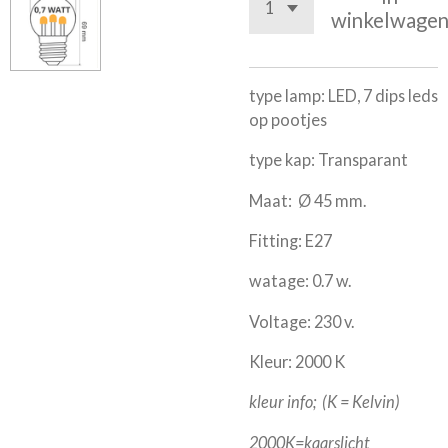
winkelwage
type lamp: LED, 7 dips leds
op pootjes
type kap: Transparant
Maat: Ø 45 mm.
Fitting: E27
watage: 0.7 w.
Voltage: 230 v.
Kleur: 2000 K
kleur info; (K = Kelvin)
2000K=kaarslicht