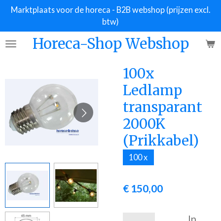
Marktplaats voor de horeca - B2B webshop (prijzen excl.
Ga
btw)
direct
naar
Horeca-Shop Webshop
de
hoofdinhoud
100x
Ledlamp
transparant
2000K
(Prikkabel)
100 x
€ 150,00
In