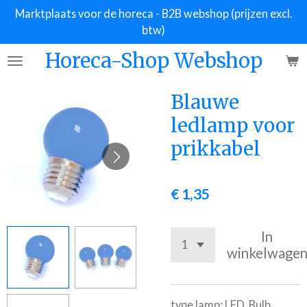
Marktplaats voor de horeca - B2B webshop (prijzen excl.
Ga
btw)
direct
naar
Horeca-Shop Webshop
de
hoofdinhoud
Blauwe
ledlamp voor
prikkabel
€ 1,35
In
winkelwage
type lamp: LED, Bulb,