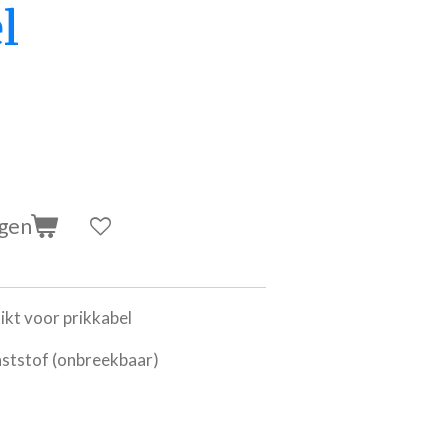
l
agen
ikt voor prikkabel
nststof (onbreekbaar)