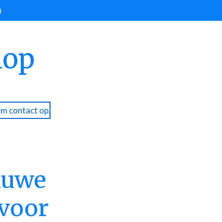
)
hop
m contact op.
auwe
voor