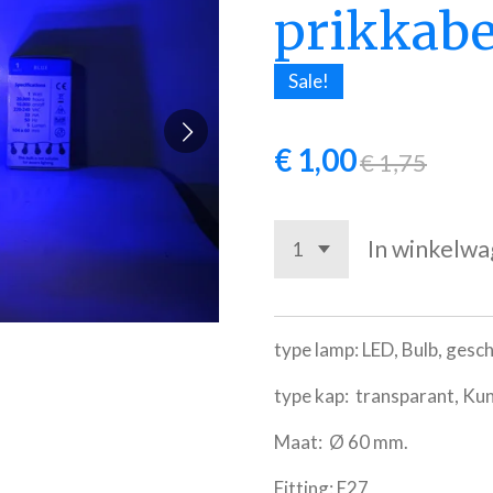
prikkabe
Sale!
€ 1,00
€ 1,75
In winkelw
type lamp: LED, Bulb, gesch
type kap: transparant, Ku
Maat: Ø 60 mm.
Fitting: E27