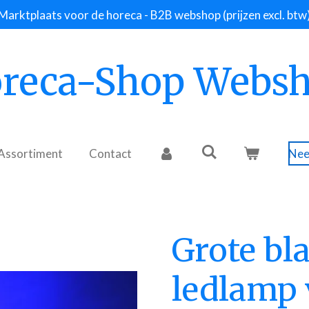
Marktplaats voor de horeca - B2B webshop (prijzen excl. btw
reca-Shop Webs
Assortiment
Contact
Nee
Grote bl
ledlamp 