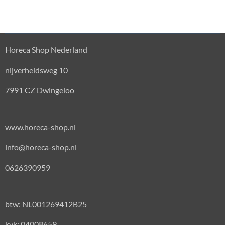
Horeca Shop Nederland
nijverheidsweg 10
7991 CZ Dwingeloo
www.horeca-shop.nl
info@horeca-shop.nl
0626390959
btw: NL001269412B25
kvk: 04008659