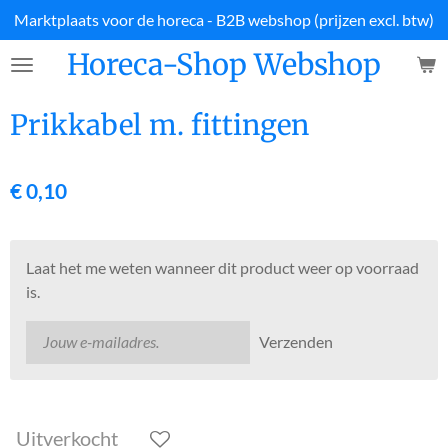
Marktplaats voor de horeca - B2B webshop (prijzen excl. btw)
Ga
direct
Horeca-Shop Webshop
naar
de
hoofdinhoud
Prikkabel m. fittingen
€ 0,10
Laat het me weten wanneer dit product weer op voorraad
is.
Verzenden
Uitverkocht