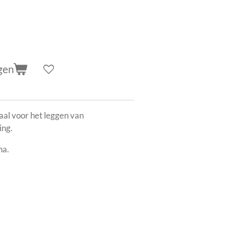
gen
aal voor het leggen van
ing.
na.