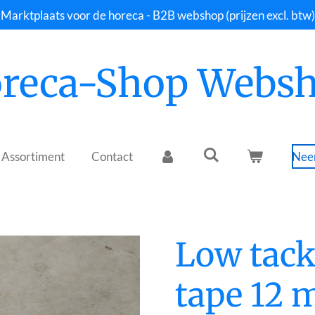
Marktplaats voor de horeca - B2B webshop (prijzen excl. btw)
reca-Shop Webs
Assortiment
Contact
Neem
Low tack
tape 12