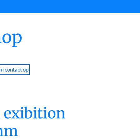
hop
 contact op.
 exibition
 mm