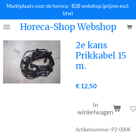
Marktplaats voor de horeca - B2B webshop (prijzen excl.
Ga
btw)
direct
naar
Horeca-Shop Webshop
de
hoofdinhoud
2e kans
Prikkabel 15
m.
€ 12,50
In
winkelwagen
Artikelnummer:
P2-0004