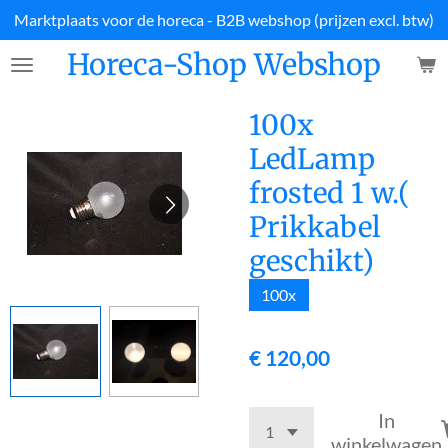
Marktplaats voor de horeca - B2B webshop (prijzen excl. btw)
Ga
direct
Horeca-Shop Webshop
naar
de
hoofdinhoud
100x
LedLamp
frosted 1 w.(
Prikkabel
geschikt)
100x
€ 120,00
In
winkelwagen