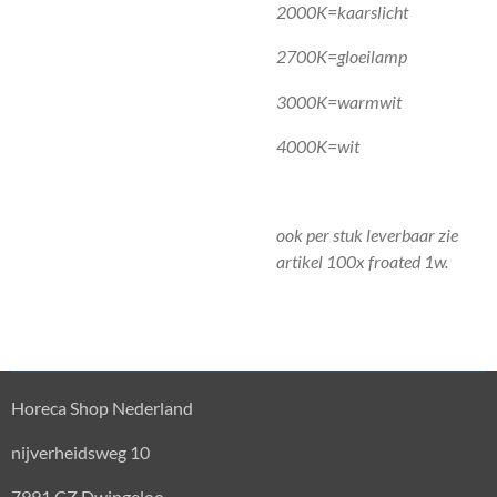
2000K=kaarslicht
2700K=gloeilamp
3000K=warmwit
4000K=wit
ook per stuk leverbaar zie
artikel 100x froated 1w.
Horeca Shop Nederland
nijverheidsweg 10
7991 CZ Dwingeloo