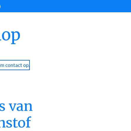
)
hop
m contact op.
s van
nstof