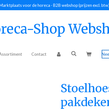
Marktplaats voor de horeca - B2B webshop (prijzen excl. btw
reca-Shop Webs
Assortiment
Contact
Nee
Stoelhoe
pakdeke