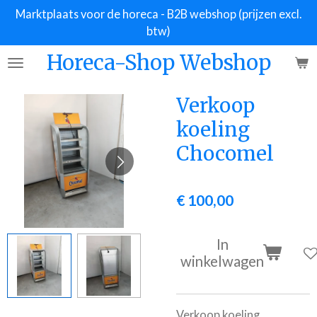
Marktplaats voor de horeca - B2B webshop (prijzen excl.
Ga
btw)
direct
naar
Horeca-Shop Webshop
de
hoofdinhoud
Verkoop
koeling
Chocomel
€ 100,00
In
winkelwagen
Verkoop koeling