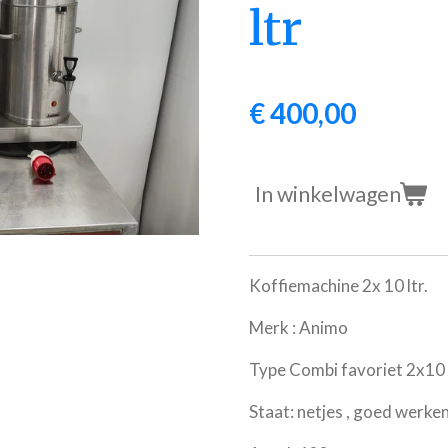
ltr
€ 400,00
In winkelwagen
Koffiemachine 2x 10 ltr.
Merk : Animo
Type Combi favoriet 2x10
Staat: netjes , goed werke