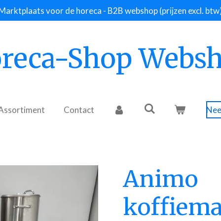
Marktplaats voor de horeca - B2B webshop (prijzen excl. btw
reca-Shop Webs
Assortiment
Contact
Nee
Animo
koffiema