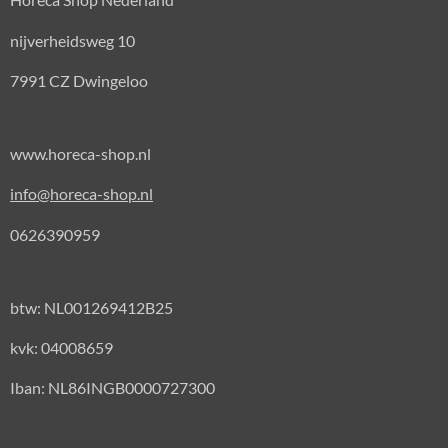
nijverheidsweg 10
7991 CZ Dwingeloo
www.horeca-shop.nl
info@horeca-shop.nl
0626390959
btw: NL001269412B25
kvk: 04008659
Iban: NL86INGB0000727300