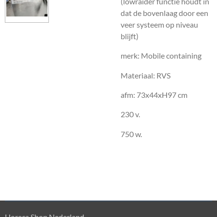
(lowraider functie houdt in
dat de bovenlaag door een
veer systeem op niveau
blijft)
merk: Mobile containing
Materiaal: RVS
afm: 73x44xH97 cm
230 v.
750 w.
Horeca Shop Nederland