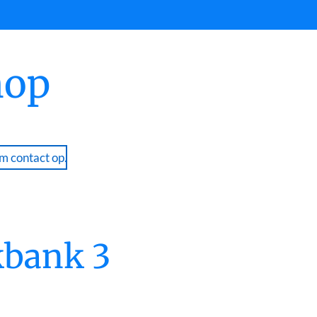
hop
 contact op.
kbank 3