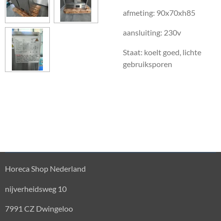
afmeting: 90x70xh85
aansluiting: 230v
Staat: koelt goed, lichte
gebruiksporen
Horeca Shop Nederland
nijverheidsweg 10
7991 CZ Dwingeloo