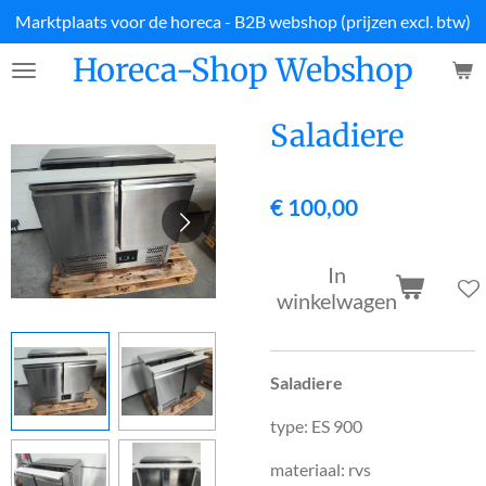
Marktplaats voor de horeca - B2B webshop (prijzen excl. btw)
Ga
direct
Horeca-Shop Webshop
naar
de
hoofdinhoud
Saladiere
€ 100,00
In
winkelwagen
Saladiere
type: ES 900
materiaal: rvs