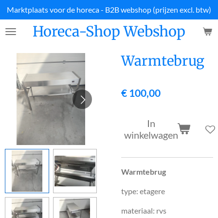
Marktplaats voor de horeca - B2B webshop (prijzen excl. btw)
Ga
direct
Horeca-Shop Webshop
naar
de
hoofdinhoud
Warmtebrug
€ 100,00
In
winkelwagen
Warmtebrug
type: etagere
materiaal: rvs