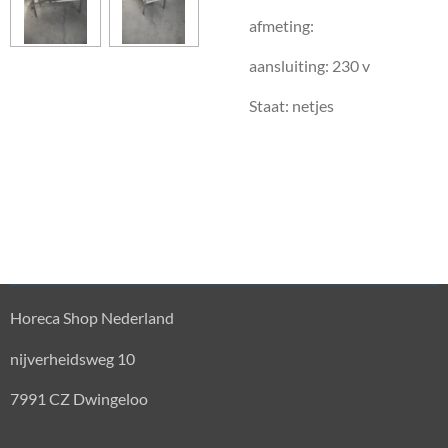
afmeting:
aansluiting: 230 v
Staat: netjes
Horeca Shop Nederland
nijverheidsweg 10
7991 CZ Dwingeloo