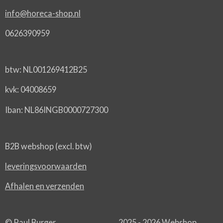
info@horeca-shop.nl
0626390959
btw: NL001269412B25
kvk: 04008659
Iban: NL86INGB0000727300
B2B webshop (excl. btw)
leveringsvoorwaarden
Afhalen en verzenden
© Paul Burger 2025 - 2026 Webshop