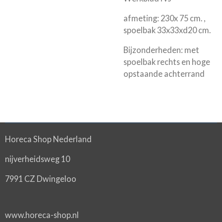
afmeting: 230x 75 cm. ,
spoelbak 33x33xd20 cm.
Bijzonderheden: met
spoelbak rechts en hoge
opstaande achterrand
Horeca Shop Nederland
nijverheidsweg 10
7991 CZ Dwingeloo
www.horeca-shop.nl