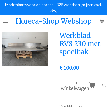
Marktplaats voor de horeca - B2B webshop (prijzen excl.
Ga
btw)
direct
naar
Horeca-Shop Webshop
de
hoofdinhoud
Werkblad
RVS 230 met
spoelbak
€ 100,00
In
winkelwagen
Werkblad rvs