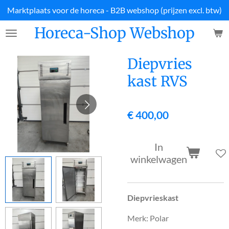
Marktplaats voor de horeca - B2B webshop (prijzen excl. btw)
Ga
direct
Horeca-Shop Webshop
naar
de
hoofdinhoud
Diepvries
kast RVS
€ 400,00
In
winkelwagen
Diepvrieskast
Merk: Polar