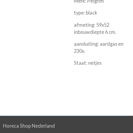
Merk: Pelgrim
type: black
afmeting: 59x52
inbouwdiepte 6 cm.
aansluiting: aardgas en
230v.
Staat: netjes
Horeca Shop Nederland