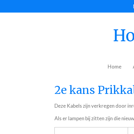
Ga
direct
naar
Ho
de
hoofdinhoud
Home
2e kans Prikka
Deze Kabels zijn verkregen door inr
Als er lampen bij zitten zijn die ni