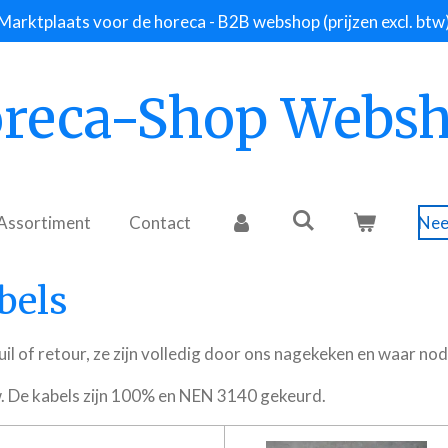
Marktplaats voor de horeca - B2B webshop (prijzen excl. btw
reca-Shop Webs
Assortiment
Contact
Nee
bels
uil of retour, ze zijn volledig door ons nagekeken en waar no
euw. De kabels zijn 100% en NEN 3140 gekeurd.