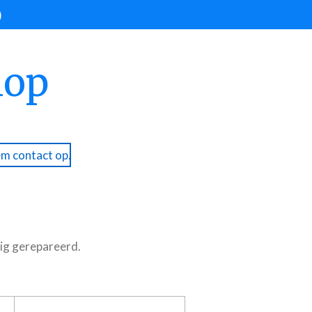
)
hop
m contact op.
dig gerepareerd.