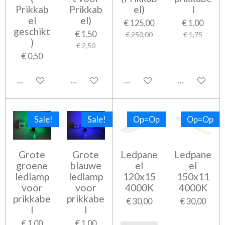
Prikkab
Prikkab
el)
l
el
el)
€ 125,00
€ 1,00
geschikt
€ 1,50
€ 250,00
€ 1,75
)
€ 2,50
€ 0,50
In winkelwagen
In winkelwagen
In winkelwagen
In winkelwa
Sale!
Sale!
Op=Op
Op=Op
Grote
Grote
Ledpane
Ledpane
groene
blauwe
el
el
ledlamp
ledlamp
120x15
150x11
voor
voor
4000K
4000K
prikkabe
prikkabe
€ 30,00
€ 30,00
l
l
€ 1,00
€ 1,00