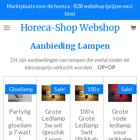
Marktplaats voor de horeca - B2B webshop (prijzen excl.
Ga
btw)
direct
naar
Horeca-Shop Webshop
de
hoofdinhoud
Aanbieding Lampen
Dit zijn aanbiedingen van lampen die veelal onder de
inkoopsprijs verkocht worden.
OP=OP
Gloeilamp
Sale!
100 x
Sale!
Partylig
Grote
100 x
Grote
ht,
Ledlamp
Grote
rode
gloeilam
5w wit
Ledlamp
ledlamp
p 7 watt
(geschik
5wit
voor
(
t voor
(Prikkab
prikkabe