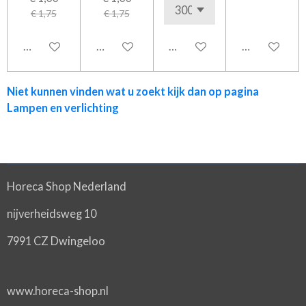
€ 1,75
€ 1,75
In winkelwagen
In winkelwagen
In winkelwagen
In winkelwa
Niet kunnen vinden wat u zoekt kijk dan op pagina
Lampen en verlichting
Horeca Shop Nederland
nijverheidsweg 10
7991 CZ Dwingeloo
www.horeca-shop.nl